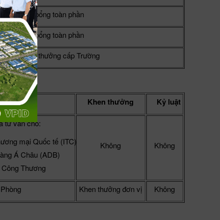
Học bổng toàn phần
Học bổng toàn phần
Khen thưởng cấp Trường
ức vụ
Khen thưởng
Kỷ luật
a tư vấn cho:
hương mại Quốc tế (ITC)
Không
Không
àng Á Châu (ADB)
 Công Thương
 Phòng
Khen thưởng đơn vị
Không