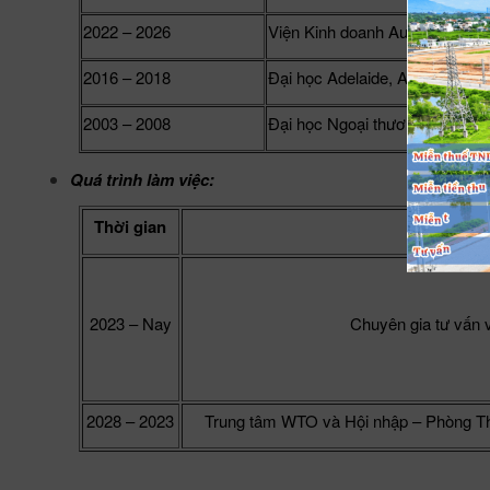
2022 – 2026
Viện Kinh doanh Australia (AIB
2016 – 2018
Đại học Adelaide, Australia
2003 – 2008
Đại học Ngoại thương Hà Nội
Quá trình làm việc:
Thời gian
Đơn v
2023 – Nay
Chuyên gia tư vấn 
2028 – 2023
Trung tâm WTO và Hội nhập – Phòng T