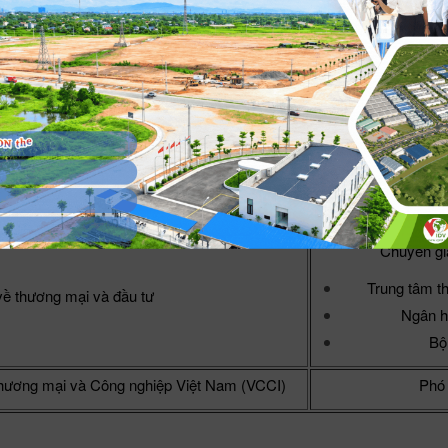
)
Thương mại quốc tế
Thương mại quốc tế
Kinh tế đối ngoại
ị công tác
Ch
Chuyên gi
Trung tâm t
về thương mại và đầu tư
Ngân h
Bộ
hương mại và Công nghiệp Việt Nam (VCCI)
Phó