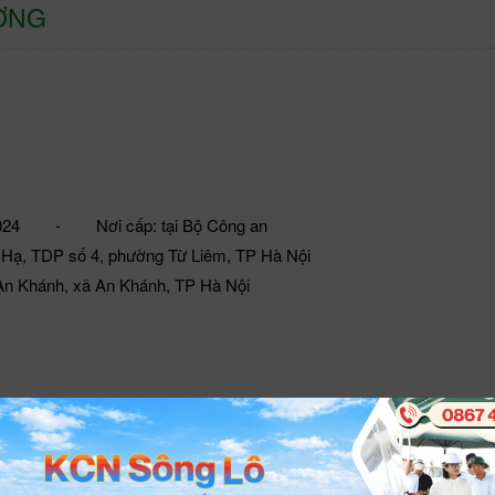
ƯƠNG
24 - Nơi cấp: tại Bộ Công an
ì Hạ, TDP số 4, phường Từ Liêm, TP Hà Nội
An Khánh, xã An Khánh, TP Hà Nội
đào tạo
Chuyên ngành