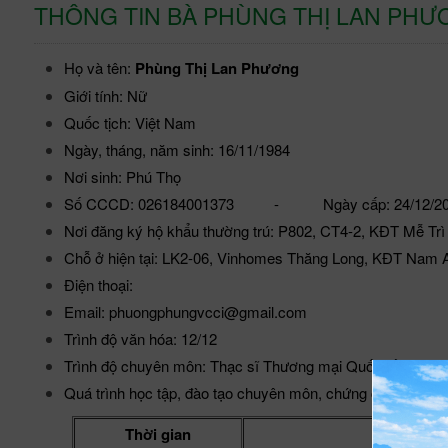
THÔNG TIN BÀ PHÙNG THỊ LAN PH
Họ và tên:
Phùng Thị Lan Phương
Giới tính: Nữ
Quốc tịch: Việt Nam
Ngày, tháng, năm sinh: 16/11/1984
Nơi sinh: Phú Thọ
Số CCCD: 026184001373 - Ngày cấp: 24/12/20
Nơi đăng ký hộ khẩu thường trú: P802, CT4-2, KĐT Mễ Tr
Chỗ ở hiện tại: LK2-06, Vinhomes Thăng Long, KĐT Nam 
Điện thoại:
Email: phuongphungvcci@gmail.com
Trình độ văn hóa: 12/12
Trình độ chuyên môn: Thạc sĩ Thương mại Quốc tế
Quá trình học tập, đào tạo chuyên môn, chứng chỉ:
Thời gian
Nơi 