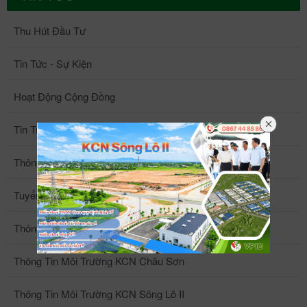
Thu Hút Đầu Tư
Tin Tức - Sự Kiện
Hoạt Động Cộng Đồng
Tin Tức Nội Bộ
Thông Tin Khác
Tuyển Dụng
Thông Tin Môi Trường KCN Khai Quang
Thông Tin Môi Trường KCN Châu Sơn
Thông Tin Môi Trường KCN Sông Lô II