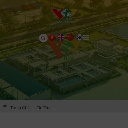
Trang Chủ
|
Tin Tức
|
Thông Tin Môi Trường KCN Khai Quang