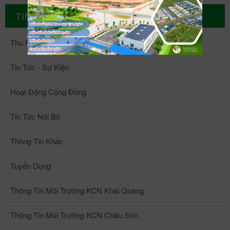
TIN TỨC
Thu Hút Đầu Tư
Tin Tức - Sự Kiện
Hoạt Động Cộng Đồng
Tin Tức Nội Bộ
Thông Tin Khác
Tuyển Dụng
Thông Tin Môi Trường KCN Khai Quang
Thông Tin Môi Trường KCN Châu Sơn