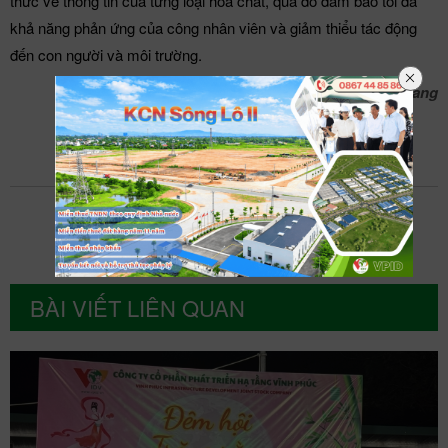
thức về thông tin của từng loại hóa chất, qua đó đảm bảo tối đa
khả năng phản ứng của công nhân viên và giảm thiểu tác động
đến con người và môi trường.
Bài:
Admin
; Ảnh:
Nhà máy XLNT KCN Khai Quang
BÀI VIẾT LIÊN QUAN