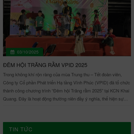
03/10/2025
ĐÊM HỘI TRĂNG RẰM VPID 2025
Trong không khí rộn ràng của mùa Trung thu – Tết đoàn viên,
Công ty Cổ phần Phát triển Hạ tầng Vĩnh Phúc (VPID) đã tổ chức
thành công chương trình “Đêm hội Trăng rằm 2025” tại KCN Khai
Quang. Đây là hoạt động thường niên đầy ý nghĩa, thể hiện sự
quan tâm của Ban lãnh đạo công ty tới đời sống tinh thần của cán
bộ nhân viên và đặc biệt là các cháu thiếu nhi – con em của CNV
trong công ty. Chương trình "Đêm hội trăng rằm VPID 2025" Mở
TIN TỨC
đầu chương trình, Bà Nguyễn Ngọc Lan – Tổng Giám đốc Công