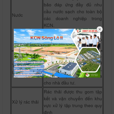
bảo đáp ứng đầy đủ nhu
cầu nước sạch cho toàn bộ
Nước
các doanh nghiệp trong
KCN.
Hệ thống cấp nước được
dẫn đến tận chân hàng rào
các lô đất
Hệ thống thông tin liên lạc,
internet băng thông rộng
Thông tin liên
luôn đảm bảo thông suốt,
lạc
tạo điều kiện thuận lợi tối đa
cho nhà đầu tư.
Rác thải được thu gom tập
kết và vận chuyển đến khu
Xử lý rác thải
vực xử lý tập trung theo quy
định