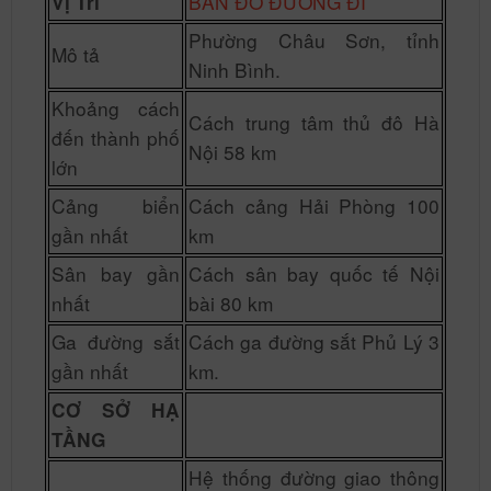
BẢN ĐỒ ĐƯỜNG ĐI
Vị Trí
Phường Châu Sơn, tỉnh
Mô tả
Ninh Bình.
Khoảng cách
Cách trung tâm thủ đô Hà
đến thành phố
Nội 58 km
lớn
Cảng biển
Cách cảng Hải Phòng 100
gần nhất
km
Sân bay gần
Cách sân bay quốc tế Nội
nhất
bài 80 km
Ga đường sắt
Cách ga đường sắt Phủ Lý 3
gần nhất
km.
CƠ SỞ HẠ
TẦNG
Hệ thống đường giao thông