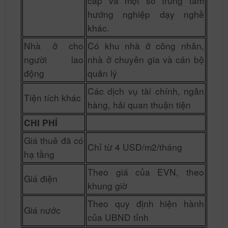
cấp và một số trung tâm
hướng nghiệp dạy nghề
khác.
Nhà ở cho
Có khu nhà ở công nhân,
người lao
nhà ở chuyên gia và cán bộ
động
quản lý
Các dịch vụ tài chính, ngân
Tiện tích khác
hàng, hải quan thuận tiện
CHI PHÍ
Giá thuê đã có
Chỉ từ 4 USD/m2/tháng
hạ tầng
Theo giá của EVN, theo
Giá điện
khung giờ
Theo quy định hiện hành
Giá nước
của UBND tỉnh