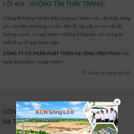
LỖI 404 - KHÔNG TÌM THẤY TRANG!
Chúng tôi không thể tìm thấy trang quý khách yêu cầu hoặc trang
yêu cầu hiện tại không có sẵn. Nếu lỗi này xảy ra với mức độ
thường xuyên, xin quý khách vui lòng thông báo cho chúng tôi
biết về sự cố quý khách gặp.
CÔNG TY CỔ PHẦN PHÁT TRIỂN HẠ TẦNG VĨNH PHÚC
hân
hạnh được phục vụ quý khách!
Quay về trang chủ
(5)
CÔNG TY CỔ PHẦN PHÁT TRIỂN
HẠ TẦNG VĨNH PHÚC