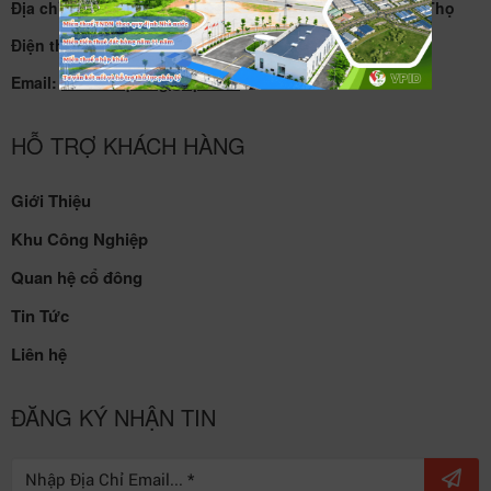
Địa chỉ: KCN Khai Quang, phường Vĩnh Phúc, tỉnh Phú Thọ
Điện thoại:
02113 720 945
Email:
kcnkhaiquang@vpid.vn
HỖ TRỢ KHÁCH HÀNG
Giới Thiệu
Khu Công Nghiệp
Quan hệ cổ đông
Tin Tức
Liên hệ
ĐĂNG KÝ NHẬN TIN