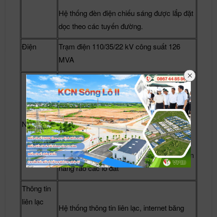
Hệ thống đèn điện chiếu sáng được lắp đặt
dọc theo các tuyến đường.
Điện
Trạm điện 110/35/22 kV công suất 126
MVA
Nhà máy cung cấp nước Duy Tiên với
công suất 31.000 m3/ngày-đêm đảm bảo
Nước
đáp ứng đầy đủ nhu cầu nước sạch cho
toàn bộ các doanh nghiệp trong KCN.
Hệ thống cấp nước được dẫn đến tận chân
hàng rào các lô đất
Thông tin
liên lạc
Hệ thống thông tin liên lạc, internet băng