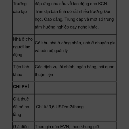
Trường
đáp ứng nhu cầu về lao động cho KCN.
đào tạo
Trên địa bàn tỉnh có rất nhiều trường Đại
học, Cao đẳng, Trung cấp và một số trung
tâm hướng nghiệp dạy nghề khác.
Nhà ở cho
Có khu nhà ở công nhân, nhà ở chuyên gia
người lao
và cán bộ quản lý
động
Tiện tích
Các dịch vụ tài chính, ngân hàng, hải quan
khác
thuận tiện
CHI PHÍ
Giá thuê
đã có hạ
Chỉ từ 3,6 USD/m2/tháng
tầng
Giá điện
Theo giá của EVN, theo khung giờ