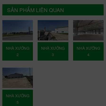
SẢN PHẨM LIÊN QUAN
NHÀ XƯỞNG
NHÀ XƯỞNG
NHÀ XƯỞNG
2
3
4
NHÀ XƯỞNG
5