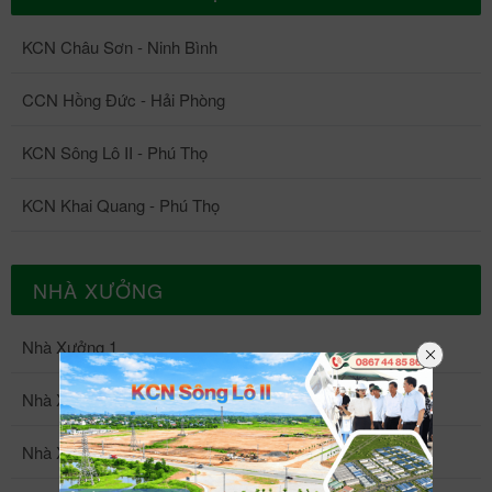
KCN Châu Sơn - Ninh Bình
CCN Hồng Đức - Hải Phòng
KCN Sông Lô II - Phú Thọ
KCN Khai Quang - Phú Thọ
NHÀ XƯỞNG
Nhà Xưởng 1
Nhà Xưởng 2
Nhà Xưởng 3