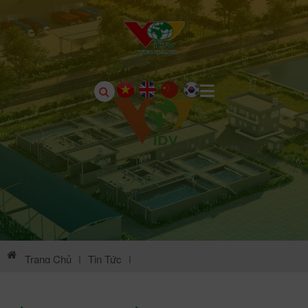
Trang Chủ
|
Tin Tức
|
Thông Tin Môi Trường KCN Châu Sơn