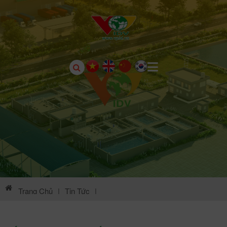
Trang Chủ
|
Tin Tức
|
Thông Tin Môi Trường KCN Khai Quang