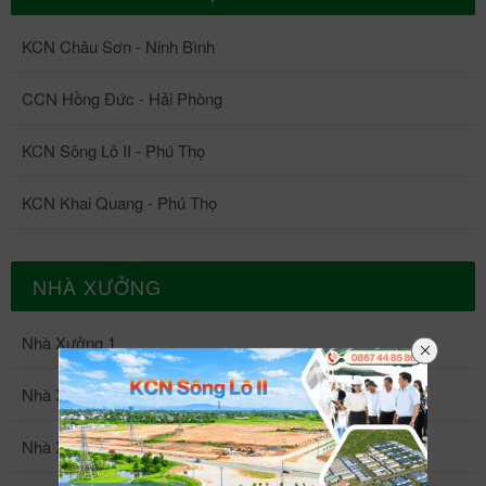
KCN Châu Sơn - Ninh Bình
CCN Hồng Đức - Hải Phòng
KCN Sông Lô II - Phú Thọ
KCN Khai Quang - Phú Thọ
NHÀ XƯỞNG
Nhà Xưởng 1
Nhà Xưởng 2
Nhà Xưởng 3