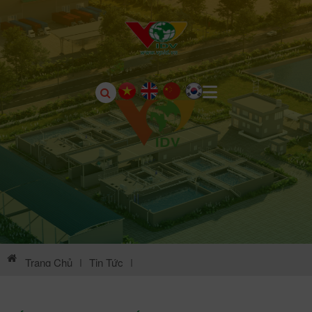
Trang Chủ
|
Tin Tức
|
Thông Tin Môi Trường KCN Châu Sơn