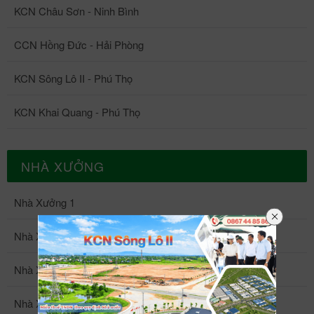
KCN Châu Sơn - Ninh Bình
CCN Hồng Đức - Hải Phòng
KCN Sông Lô II - Phú Thọ
KCN Khai Quang - Phú Thọ
NHÀ XƯỞNG
Nhà Xưởng 1
Nhà Xưởng 2
Nhà Xưởng 3
Nhà Xưởng 4