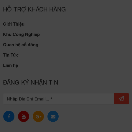
Địa chỉ: KCN Khai Quang, phường Vĩnh Phúc, tỉnh Phú Thọ
Điện thoại:
02113 720 945
Email:
kcnkhaiquang@vpid.vn
HỖ TRỢ KHÁCH HÀNG
Giới Thiệu
Khu Công Nghiệp
Quan hệ cổ đông
Tin Tức
Liên hệ
ĐĂNG KÝ NHẬN TIN