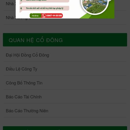
Nhà Xưởng 4
Nhà Xưởng 5
QUAN HỆ CỔ ĐÔNG
Đại Hội Đồng Cổ Đông
Điều Lệ Công Ty
Công Bố Thông Tin
Báo Cáo Tài Chính
Báo Cáo Thường Niên