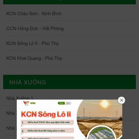
KCN Châu Sơn - Ninh Bình
CCN Hồng Đức - Hải Phòng
KCN Sông Lô II - Phú Thọ
KCN Khai Quang - Phú Thọ
NHÀ XƯỞNG
Nhà Xưởng 1
Nhà Xưởng 2
Nhà Xưởng 3