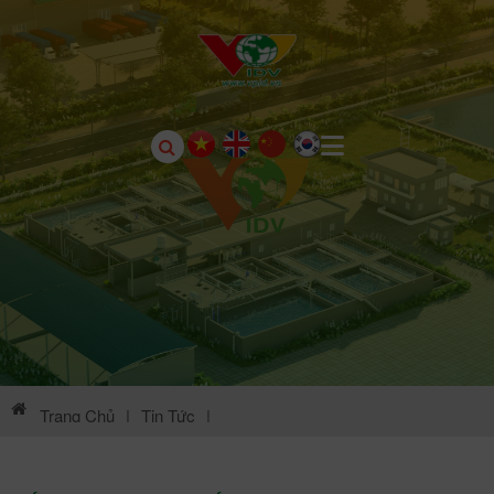
Trang Chủ
|
Tin Tức
|
Thông Tin Môi Trường KCN Khai Quang