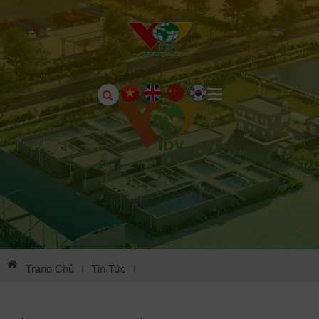
Trang Chủ
|
Tin Tức
|
Thông Tin Môi Trường KCN Khai Quang