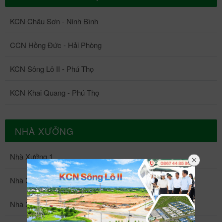
KCN Châu Sơn - Ninh Bình
CCN Hồng Đức - Hải Phòng
KCN Sông Lô II - Phú Thọ
KCN Khai Quang - Phú Thọ
NHÀ XƯỞNG
Nhà Xưởng 1
Nhà Xưởng 2
Nhà Xưởng 3