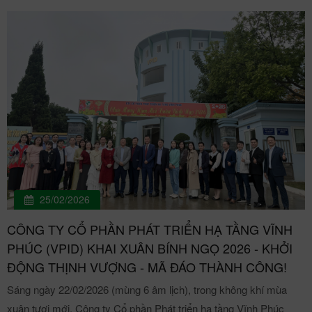
25/02/2026
CÔNG TY CỔ PHẦN PHÁT TRIỂN HẠ TẦNG VĨNH
PHÚC (VPID) KHAI XUÂN BÍNH NGỌ 2026 - KHỞI
ĐỘNG THỊNH VƯỢNG - MÃ ĐÁO THÀNH CÔNG!
Sáng ngày 22/02/2026 (mùng 6 âm lịch), trong không khí mùa
xuân tươi mới, Công ty Cổ phần Phát triển hạ tầng Vĩnh Phúc