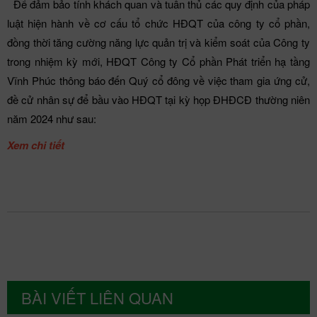
Để đảm bảo tính khách quan và tuân thủ các quy định của pháp
luật hiện hành về cơ cấu tổ chức HĐQT của công ty cổ phần,
đồng thời tăng cường năng lực quản trị và kiểm soát của Công ty
trong nhiệm kỳ mới, HĐQT Công ty Cổ phần Phát triển hạ tầng
Vĩnh Phúc thông báo đến Quý cổ đông về việc tham gia ứng cử,
đề cử nhân sự để bầu vào HĐQT tại kỳ họp ĐHĐCĐ thường niên
năm 2024 như sau:
Xem chi tiết
BÀI VIẾT LIÊN QUAN