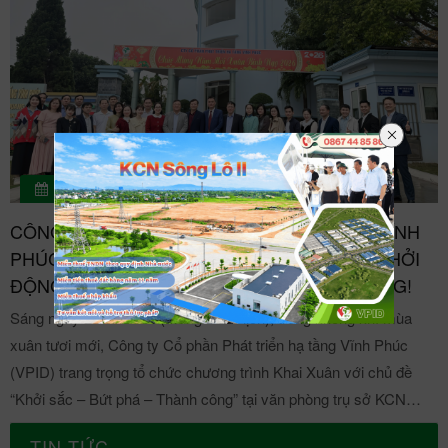
25/02/2026
CÔNG TY CỔ PHẦN PHÁT TRIỂN HẠ TẦNG VĨNH
PHÚC (VPID) KHAI XUÂN BÍNH NGỌ 2026 - KHỞI
ĐỘNG THỊNH VƯỢNG - MÃ ĐÁO THÀNH CÔNG!
Sáng ngày 22/02/2026 (mùng 6 âm lịch), trong không khí mùa
xuân tươi mới, Công ty Cổ phần Phát triển hạ tầng Vĩnh Phúc
(VPID) trang trọng tổ chức chương trình Khai Xuân với chủ đề
“Khởi sắc – Bứt phá – Thành công” tại văn phòng trụ sở KCN
Khai Quang và KCN Sông Lô II, đánh dấu thời khắc khởi đầu cho
TIN TỨC