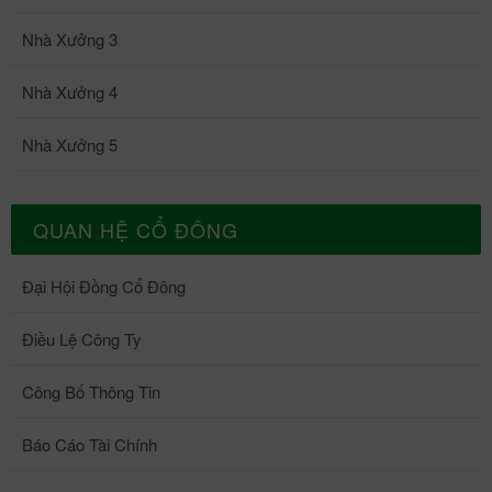
– Thành công – Thịnh vượng, vững bước phát triển và tiếp tục
Nhà Xưởng 3
đồng hành cùng chúng tôi trên hành trình kiến tạo những giá trị dài
lâu. Bài & ảnh: VPID
Nhà Xưởng 4
Nhà Xưởng 5
QUAN HỆ CỔ ĐÔNG
Đại Hội Đồng Cổ Đông
Điều Lệ Công Ty
Công Bố Thông Tin
Báo Cáo Tài Chính