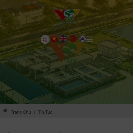
Trang Chủ
|
Tin Tức
|
Thông Tin Môi Trường KCN Châu Sơn