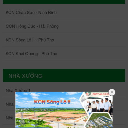
KCN Châu Sơn - Ninh Bình
CCN Hồng Đức - Hải Phòng
KCN Sông Lô II - Phú Thọ
KCN Khai Quang - Phú Thọ
NHÀ XƯỞNG
Nhà Xưởng 1
Nhà Xưởng 2
Nhà Xưởng 3