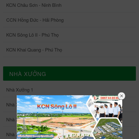
KCN Châu Sơn - Ninh Bình
CCN Hồng Đức - Hải Phòng
KCN Sông Lô II - Phú Thọ
KCN Khai Quang - Phú Thọ
NHÀ XƯỞNG
Nhà Xưởng 1
Nhà Xưởng 2
Nhà Xưởng 3
Nhà Xưởng 4