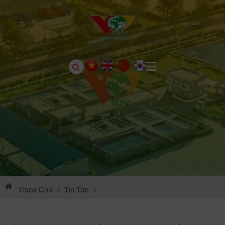
Trang Chủ
|
Tin Tức
|
Thông Tin Môi Trường KCN Châu Sơn