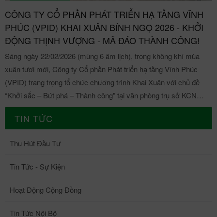
CÔNG TY CỔ PHẦN PHÁT TRIỂN HẠ TẦNG VĨNH
PHÚC (VPID) KHAI XUÂN BÍNH NGỌ 2026 - KHỞI
ĐỘNG THỊNH VƯỢNG - MÃ ĐÁO THÀNH CÔNG!
Sáng ngày 22/02/2026 (mùng 6 âm lịch), trong không khí mùa
xuân tươi mới, Công ty Cổ phần Phát triển hạ tầng Vĩnh Phúc
(VPID) trang trọng tổ chức chương trình Khai Xuân với chủ đề
“Khởi sắc – Bứt phá – Thành công” tại văn phòng trụ sở KCN
Khai Quang và KCN Sông Lô II, đánh dấu thời khắc khởi đầu cho
TIN TỨC
một năm đổi mới, tăng tốc và phát triển bền vững. VPID khai
xuân Bính Ngọ 2026 - Khởi động thịnh vượng, mã đáo thành
Thu Hút Đầu Tư
công! Theo truyền thống mỗi dịp xuân về, Chủ tịch Hội đồng
quản trị và Tổng giám đốc Công ty đã gửi lời chúc năm mới đến
Tin Tức - Sự Kiện
toàn thể Cán bộ Nhân viên, đồng thời trao những bao lì xì đỏ thắm
như lời chúc may mắn, khởi đầu hanh thông, tiếp thêm khí thế và
Hoạt Động Cộng Đồng
niềm tin cho hành trình chinh phục mục tiêu năm 2026. (Ông)
Trịnh Việt Dũng - Chủ tịch HĐQT gửi lời chúc mừng năm mới đến
Tin Tức Nội Bộ