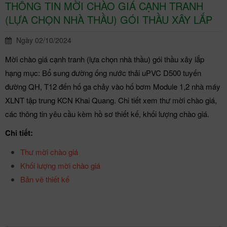
THÔNG TIN MỜI CHÀO GIÁ CẠNH TRANH
(LỰA CHỌN NHÀ THẦU) GÓI THẦU XÂY LẮP
Ngày 02/10/2024
Mời chào giá cạnh tranh (lựa chọn nhà thầu) gói thầu xây lắp
hạng mục: Bổ sung đường ống nước thải uPVC D500 tuyến
đường QH, T12 đến hố ga chảy vào hố bơm Module 1,2 nhà máy
XLNT tập trung KCN Khai Quang. Chi tiết xem thư mời chào giá,
các thông tin yêu cầu kèm hồ sơ thiết kế, khối lượng chào giá.
Chi tiết:
Thư mời chào giá
Khối lượng mời chào giá
Bản vẽ thiết kế